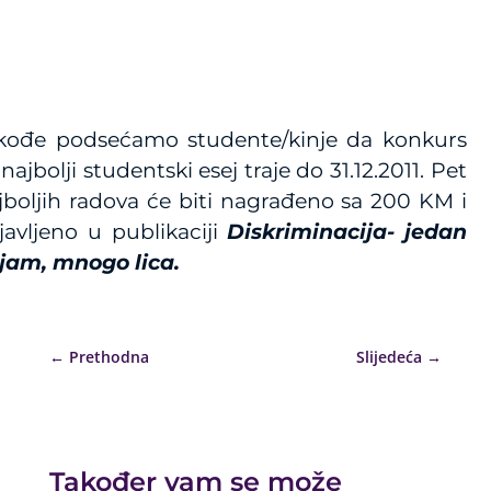
kođe podsećamo studente/kinje da konkurs
 najbolji studentski esej traje do 31.12.2011. Pet
jboljih radova će biti nagrađeno sa 200 KM i
javljeno u publikaciji
Diskriminacija- jedan
jam, mnogo lica.
←
Prethodna
Slijedeća
→
Također vam se može