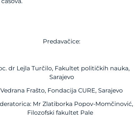
 časova.
Predavačice:
c. dr Lejla Turčilo, Fakultet političkih nauka,
Sarajevo
Vedrana Frašto, Fondacija CURE, Sarajevo
eratorica: Mr Zlatiborka Popov-Momčinović,
Filozofski fakultet Pale