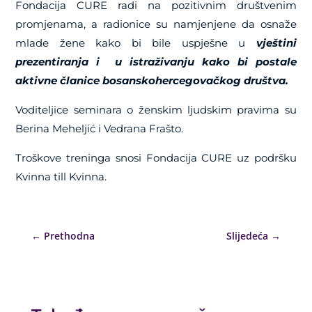
Fondacija CURE radi na pozitivnim društvenim
promjenama, a radionice su namjenjene da osnaže
mlade žene kako bi bile uspješne u
vje
š
tini
prezentiranja i u istraživanju
kako bi
postale
aktivne članice bosanskohercegovačkog društva
.
Voditeljice seminara o ženskim ljudskim pravima su
Berina Meheljić i Vedrana Frašto.
Troškove treninga snosi Fondacija CURE uz podršku
Kvinna till Kvinna.
←
Prethodna
Slijedeća
→