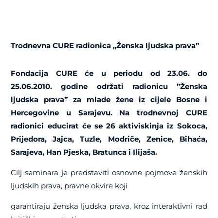
Trodnevna CURE radionica „Ženska ljudska prava”
Fondacija CURE ć
e
u periodu od 23.06. do
25.06.2010.
godine
održati radionicu
”
Ženska
ljudska prava
” za mlade žene iz cijele Bosne i
Hercegovine u Sarajevu. Na trodnevnoj CURE
radionici educirat će se 26 aktiviskinja iz Sokoca,
Prijedora, Jajca, Tuzle, Modriče, Zenice, Bihaća,
Sarajeva, Han Pjeska, Bratunca i Ilijaša.
Cilj seminara je predstaviti osnovne pojmove ženskih
ljudskih prava, pravne okvire koji
garantiraju ženska ljudska prava, kroz interaktivni rad