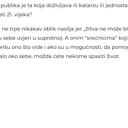
publika je ta koja doživljava ili katarzu ili jednos
i 21. vijeka?
ne trpe nikakav oblik nasilja jer „žrtva ne može bit
ebe uvjeri u suprotno). A onim “srećnicima“ koji 
išu ono što vide i ako su u mogućnosti, da pomogn
alo oko sebe, možda ćete nekome spasiti život.