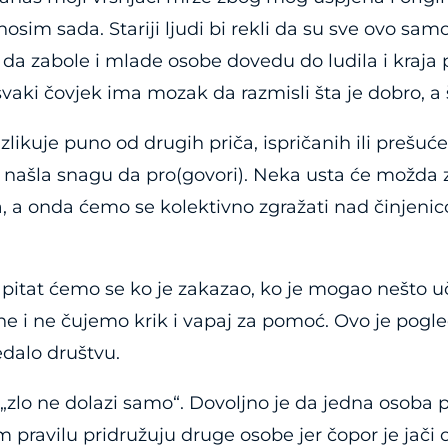
sim sada. Stariji ljudi bi rekli da su sve ovo samo 
ko da zabole i mlade osobe dovedu do ludila i kraja
vaki čovjek ima mozak da razmisli šta je dobro, a š
zlikuje puno od drugih priča, ispričanih ili prešuće
ica našla snagu da pro(govori). Neka usta će možda
na, a onda ćemo se kolektivno zgražati nad činjen
pitat ćemo se ko je zakazao, ko je mogao nešto uč
e i ne čujemo krik i vapaj za pomoć. Ovo je pogled
edalo društvu.
da „zlo ne dolazi samo“. Dovoljno je da jedna osob
 pravilu pridružuju druge osobe jer čopor je jači