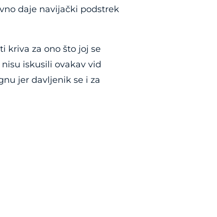
tavno daje navijački podstrek
i kriva za ono što joj se
nisu iskusili ovakav vid
u jer davljenik se i za