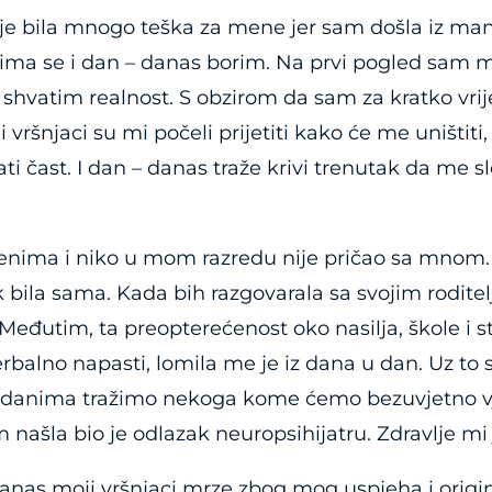
 je bila mnogo teška za mene jer sam došla iz man
jima se i dan – danas borim. Na prvi pogled sam misl
hvatim realnost. S obzirom da sam za kratko vri
 vršnjaci su mi počeli prijetiti kako će me uništiti,
jati čast. I dan – danas traže krivi trenutak da me 
nima i niko u mom razredu nije pričao sa mnom. U
k bila sama. Kada bih razgovarala sa svojim roditel
. Međutim, ta preopterećenost oko nasilja, škole i s
rbalno napasti, lomila me je iz dana u dan. Uz to su
 danima tražimo nekoga kome ćemo bezuvjetno vj
sam našla bio je odlazak neuropsihijatru. Zdravlje mi
 danas moji vršnjaci mrze zbog mog uspjeha i origi