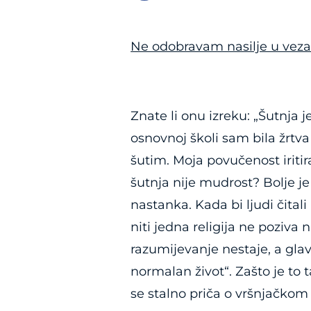
Ne odobravam nasilje u vez
Znate li onu izreku: „Šutnja j
osnovnoj školi sam bila žrtva
šutim. Moja povučenost iritir
šutnja nije mudrost? Bolje je 
nastanka. Kada bi ljudi čital
niti jedna religija ne poziva 
razumijevanje nestaje, a gla
normalan život“. Zašto je to
se stalno priča o vršnjačkom