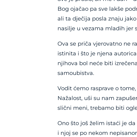
Bog ojačao pa sve lakše podno
ali ta dječija posla znaju ja
nasilje u vezama mladih jer s
Ova se priča vjerovatno ne ra
istinita i što je njena autor
njihova bol neće biti izreče
samoubistva.
Vodit ćemo rasprave o tome, 
Nažalost, uši su nam zapušen
slični meni, trebamo biti ogl
Ono što još želim istaći je 
i njoj se po nekom nepisanom