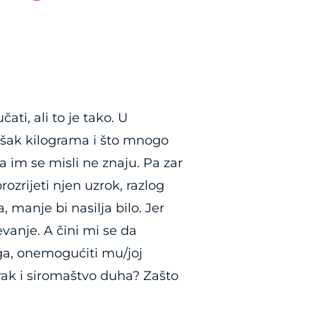
ati, ali to je tako. U
 višak kilograma i što mnogo
 im se misli ne znaju. Pa zar
rozrijeti njen uzrok, razlog
 manje bi nasilja bilo. Jer
evanje. A čini mi se da
ega, onemogućiti mu/joj
mrak i siromaštvo duha? Zašto