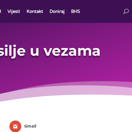
H
Vijesti
Kontakt
Doniraj
BHS
silje u vezama
Gmail