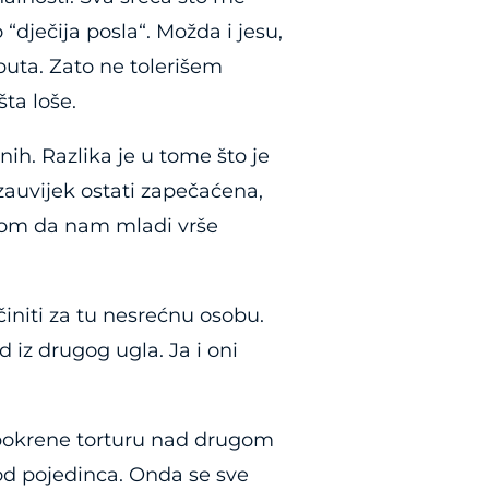
“dječija posla“. Možda i jesu,
 puta. Zato ne tolerišem
ta loše.
nih. Razlika je u tome što je
 zauvijek ostati zapečaćena,
icom da nam mladi vrše
initi za tu nesrećnu osobu.
 iz drugog ugla. Ja i oni
a pokrene torturu nad drugom
 od pojedinca. Onda se sve