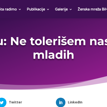
Šta radimo
Publikacije
Galerije
Ženska mreža Bi
: Ne tolerišem na
mladih
Twitter
LinkedIn