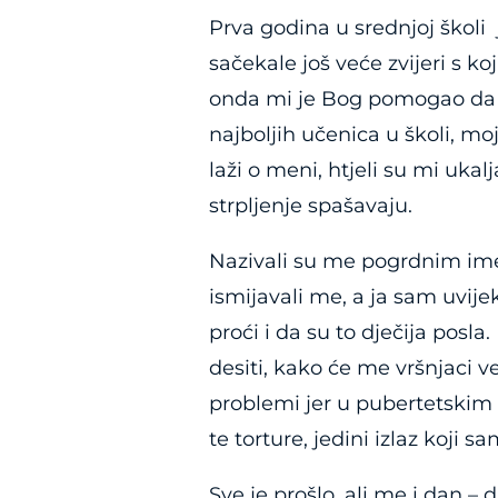
Prva godina u srednjoj školi
sačekale još veće zvijeri s ko
onda mi je Bog pomogao da s
najboljih učenica u školi, moji
laži o meni, htjeli su mi ukal
strpljenje spašavaju.
Nazivali su me pogrdnim ime
ismijavali me, a ja sam uvije
proći i da su to dječija posla
desiti, kako će me vršnjaci ve
problemi jer u pubertetskim
te torture, jedini izlaz koji 
Sve je prošlo, ali me i dan –