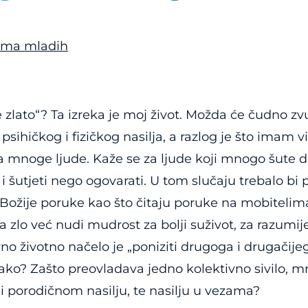
ama mladih
e zlato“? Ta izreka je moj život. Možda će čudno zvuč
 psihičkog i fizičkog nasilja, a razlog je što imam
a mnoge ljude. Kaže se za ljude koji mnogo šute da
i šutjeti nego ogovarati. U tom slučaju trebalo bi p
i Božije poruke kao što čitaju poruke na mobitelima,
na zlo već nudi mudrost za bolji suživot, za razumij
vno životno načelo je „poniziti drugoga i drugačij
 tako? Zašto preovladava jedno kolektivno sivilo, 
 i porodičnom nasilju, te nasilju u vezama?