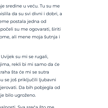
je sredine u veću. Tu su me
ila da su svi divni i dobri, a
jeme postala jedna od
 počeli su me ogovarati, širiti
slome, ali mene moja šutnja i
vijek su mi se rugali,
jima, rekli bi mi samo da će
traha šta će mi se sutra
 se još priključili ljubavni
erovati. Da bih pobjegla od
 je bilo ugroženo.
nalnosti. Sva sreća što me