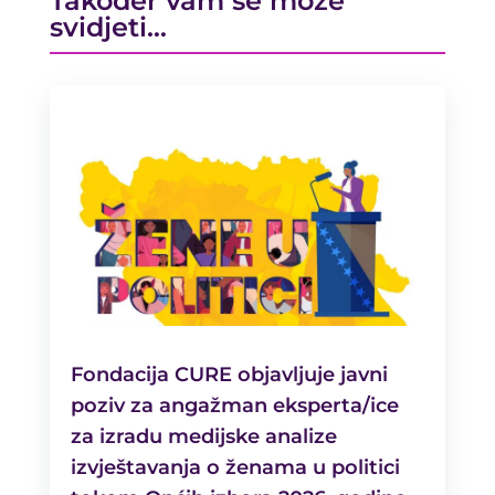
Također vam se može
svidjeti…
Fondacija CURE objavljuje javni
poziv za angažman eksperta/ice
za izradu medijske analize
izvještavanja o ženama u politici