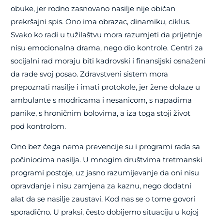
obuke, jer rodno zasnovano nasilje nije običan
prekršajni spis. Ono ima obrazac, dinamiku, ciklus.
Svako ko radi u tužilaštvu mora razumjeti da prijetnje
nisu emocionalna drama, nego dio kontrole. Centri za
socijalni rad moraju biti kadrovski i finansijski osnaženi
da rade svoj posao. Zdravstveni sistem mora
prepoznati nasilje i imati protokole, jer žene dolaze u
ambulante s modricama i nesanicom, s napadima
panike, s hroničnim bolovima, a iza toga stoji život
pod kontrolom.
Ono bez čega nema prevencije su i programi rada sa
počiniocima nasilja. U mnogim društvima tretmanski
programi postoje, uz jasno razumijevanje da oni nisu
opravdanje i nisu zamjena za kaznu, nego dodatni
alat da se nasilje zaustavi. Kod nas se o tome govori
sporadično. U praksi, često dobijemo situaciju u kojoj