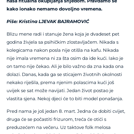
naša ritualna okupljanja srijedom. Pravdamo se
kako ionako nemamo dovoljno vremena.
Piše: Kristina LJEVAK BAJRAMOVIĆ
Blizu mene radi i stanuje žena koja je dvadeset pet
godina živjela sa psihičkim zlostavljačem. Nikada s
kolegicama nakon posla nije otišla na kafu. Nikada
nije imala vremena ni za šta osim da ide kući. Iako je
on tamo nije čekao. Ali je bilo važno da zna kada ona
dolazi. Danas, kada ga se sticajem životnih okolnosti
nekako riješila, prema njenim polascima kući još
uvijek se sat može navijati. Jedan život postao je
vlastita sjena. Nekoj djeci će to biti model ponašanja.
Pred nama je još jedan 8. mart. Jedna će dobiti cvijet,
druga će se počastiti frizurom, treća će otići s
preduzećem na večeru. Uz taktove folk melosa