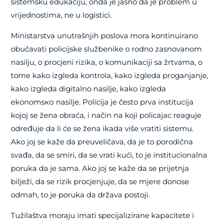
sistemsku edukaciju, onda je jasno da je problem u
vrijednostima, ne u logistici.
Ministarstva unutrašnjih poslova mora kontinuirano
obučavati policijske službenike o rodno zasnovanom
nasilju, o procjeni rizika, o komunikaciji sa žrtvama, o
tome kako izgleda kontrola, kako izgleda proganjanje,
kako izgleda digitalno nasilje, kako izgleda
ekonomsко nasilje. Policija je često prva institucija
kojoj se žena obraća, i način na koji policajac reaguje
određuje da li će se žena ikada više vratiti sistemu.
Ako joj se kaže da preuveličava, da je to porodična
svađa, da se smiri, da se vrati kući, to je institucionalna
poruka da je sama. Ako joj se kaže da se prijetnja
bilježi, da se rizik procjenjuje, da se mjere donose
odmah, to je poruka da država postoji.
Tužilaštva moraju imati specijalizirane kapacitete i