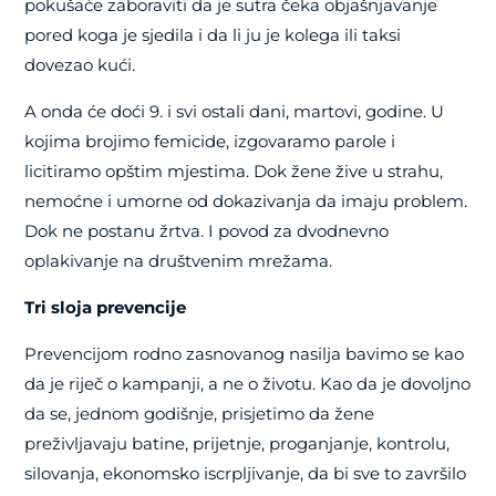
pokušaće zaboraviti da je sutra čeka objašnjavanje
pored koga je sjedila i da li ju je kolega ili taksi
dovezao kući.
A onda će doći 9. i svi ostali dani, martovi, godine. U
kojima brojimo femicide, izgovaramo parole i
licitiramo opštim mjestima. Dok žene žive u strahu,
nemoćne i umorne od dokazivanja da imaju problem.
Dok ne postanu žrtva. I povod za dvodnevno
oplakivanje na društvenim mrežama.
Tri sloja prevencije
Prevencijom rodno zasnovanog nasilja bavimo se kao
da je riječ o kampanji, a ne o životu. Kao da je dovoljno
da se, jednom godišnje, prisjetimo da žene
preživljavaju batine, prijetnje, proganjanje, kontrolu,
silovanja, ekonomsko iscrpljivanje, da bi sve to završilo