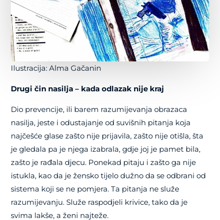
Ilustracija: Alma Gačanin
Drugi čin nasilja – kada odlazak nije kraj
Dio prevencije, ili barem razumijevanja obrazaca
nasilja, jeste i odustajanje od suvišnih pitanja koja
najčešće glase zašto nije prijavila, zašto nije otišla, šta
je gledala pa je njega izabrala, gdje joj je pamet bila,
zašto je rađala djecu. Ponekad pitaju i zašto ga nije
istukla, kao da je žensko tijelo dužno da se odbrani od
sistema koji se ne pomjera. Ta pitanja ne služe
razumijevanju. Služe raspodjeli krivice, tako da je
svima lakše, a ženi najteže.