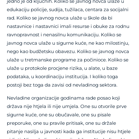
jedno je od ključnih. Koliko se javnog novca ulaže u
edukaciju policije, sudija, tužilaca, centara za socijalni
rad. Koliko se javnog novca ulaže u škole da bi
nastavnice i nastavnici imali resurse i obuke za rodnu
ravnopravnost i nenasilnu komunikaciju. Koliko se
javnog novca ulaže u sigurne kuće, ne kao milostinju,
nego kao budžetsku obavezu. Koliko se javnog novca
ulaže u tretmanske programe za počinioce. Koliko se
ulaže u protokole procjene rizika, u alate, u baze
podataka, u koordinaciju institucija. I koliko toga
postoji bez toga da zavisi od nevladinog sektora.
Nevladine organizacije godinama rade posao koji
država nije htjela ili nije umjela. One su otvorile prve
sigurne kuće, one su obučavale, one su pisale
preporuke, one su pravile pritisak, one su držale
pitanje nasilja u javnosti kada ga institucije nisu htjele