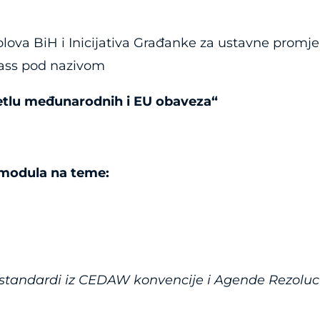
lova BiH i Inicijativa Građanke za ustavne promje
lass pod nazivom
etlu međunarodnih i EU obaveza“
 modula na teme:
tandardi iz CEDAW konvencije i Agende Rezolucije