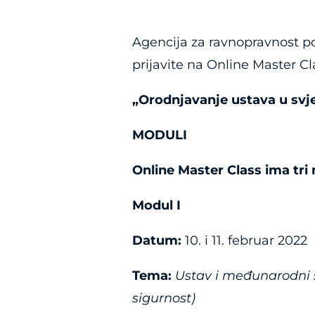
Agencija za ravnopravnost po
prijavite na Online Master C
„Orodnjavanje ustava u svj
MODULI
Online Master Class ima tri
M
odul I
Datum:
10. i 11. februar 2022
Tema:
Ustav i međunarodni s
sigurnost)