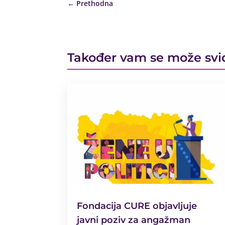
←
Prethodna
Također vam se može svi
Fondacija CURE objavljuje
javni poziv za angažman