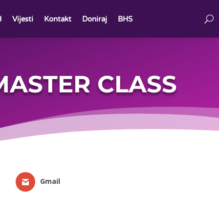
H
Vijesti
Kontakt
Doniraj
BHS
 MASTER CLASS
Gmail