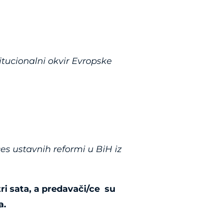
titucionalni okvir Evropske
ces ustavnih reformi u BiH iz
ri sata, a predavači/ce su
a.