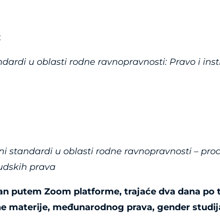
:
ndardi u oblasti rodne ravnopravnosti: Pravo i ins
tni standardi u oblasti rodne ravnopravnosti – pro
judskih prava
van putem Zoom platforme, trajaće dva dana po t
vne materije, međunarodnog prava, gender studij