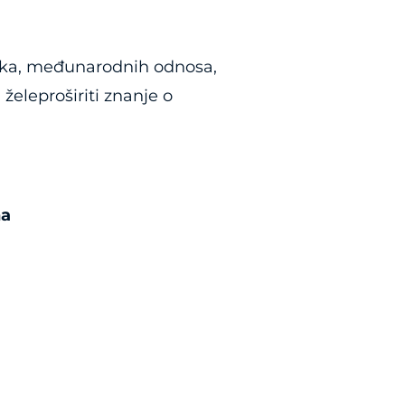
auka, međunarodnih odnosa,
i želeproširiti znanje o
na