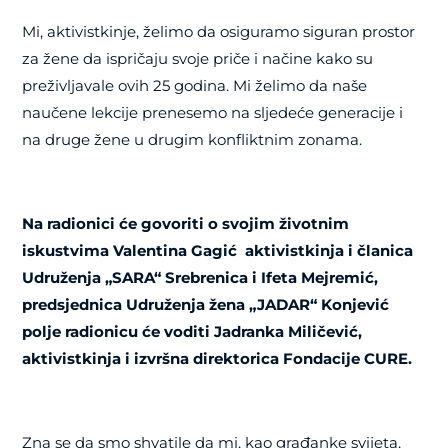
Mi, aktivistkinje, želimo da osiguramo siguran prostor
za žene da ispričaju svoje priče i načine kako su
preživljavale ovih 25 godina. Mi želimo da naše
naučene lekcije prenesemo na sljedeće generacije i
na druge žene u drugim konfliktnim zonama.
Na radionici će govoriti o svojim životnim
iskustvima Valentina Gagić
aktivistkinja i članica
Udruženja „SARA“ Srebrenica i Ifeta Mejremić,
predsjednica Udruženja žena „JADAR“ Konjević
polje radionicu će voditi Jadranka Miličević,
aktivistkinja i izvršna direktorica Fondacije CURE.
Zna se da smo shvatile da mi, kao građanke svijeta,