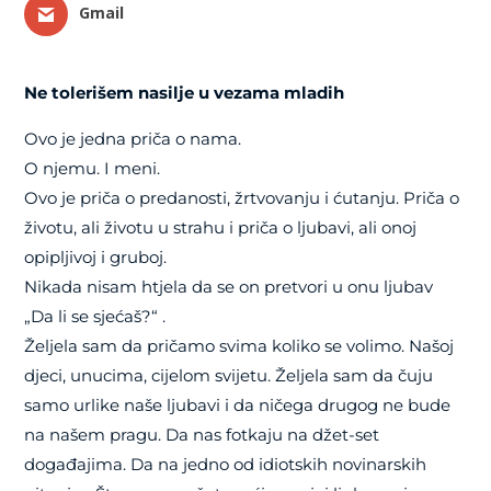
Gmail
Ne tolerišem nasilje u vezama mladih
Ovo je jedna priča o nama.
O njemu. I meni.
Ovo je priča o predanosti, žrtvovanju i ćutanju. Priča o
životu, ali životu u strahu i priča o ljubavi, ali onoj
opipljivoj i gruboj.
Nikada nisam htjela da se on pretvori u onu ljubav
„Da li se sjećaš?“ .
Željela sam da pričamo svima koliko se volimo. Našoj
djeci, unucima, cijelom svijetu. Željela sam da čuju
samo urlike naše ljubavi i da ničega drugog ne bude
na našem pragu. Da nas fotkaju na džet-set
događajima. Da na jedno od idiotskih novinarskih