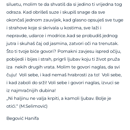
siluetu, molim te da shvatiš da si jedino ti vrijedna tog
odraza. Kad obrišeš suze i skupiš snage da sve
okončaš jednom zauvijek, kad glasno opsuješ sve tuge
i strahove koje si skrivala u kostima, sve laži i
nepravde, udarce i modrice..kad se probudiš jednog
jutra i skuhaš čaj od jasmina, zatvori oči na trenutak.
Što ti tvoje biće govori? Pomakni zavjesu ispred očiju,
pobijedi i bijes i strah, prigrli ljubav koju ti život pruža
iza nekih drugih vrata. Molim te govori naglas, da svi
čuju! Voli sebe, i kad nemaš hrabrosti za to! Voli sebe,
i kad zaboli do srži! Voli sebe i govori naglas, izvuci se
iz najmračnijih dubina!
„Ni haljinu ne valja krpiti, a kamoli ljubav. Bolje je
otići.“ (M.Selimović)
Begović Hanifa