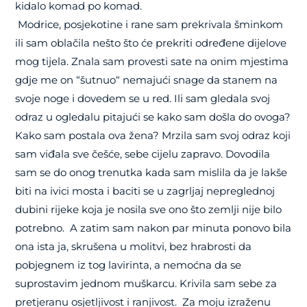
kidalo komad po komad.
Modrice, posjekotine i rane sam prekrivala šminkom
ili sam oblačila nešto što će prekriti određene dijelove
mog tijela. Znala sam provesti sate na onim mjestima
gdje me on “šutnuo“ nemajući snage da stanem na
svoje noge i dovedem se u red. Ili sam gledala svoj
odraz u ogledalu pitajući se kako sam došla do ovoga?
Kako sam postala ova žena? Mrzila sam svoj odraz koji
sam viđala sve češće, sebe cijelu zapravo. Dovodila
sam se do onog trenutka kada sam mislila da je lakše
biti na ivici mosta i baciti se u zagrljaj nepreglednoj
dubini rijeke koja je nosila sve ono što zemlji nije bilo
potrebno. A zatim sam nakon par minuta ponovo bila
ona ista ja, skrušena u molitvi, bez hrabrosti da
pobjegnem iz tog lavirinta, a nemoćna da se
suprostavim jednom muškarcu. Krivila sam sebe za
pretjeranu osjetljivost i ranjivost. Za moju izraženu