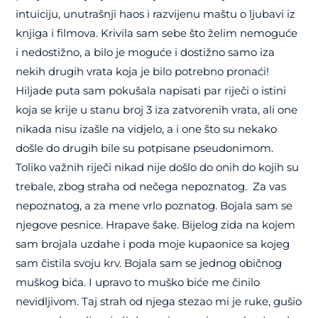
intuiciju, unutrašnji haos i razvijenu maštu o ljubavi iz
knjiga i filmova. Krivila sam sebe što želim nemoguće
i nedostižno, a bilo je moguće i dostižno samo iza
nekih drugih vrata koja je bilo potrebno pronaći!
Hiljade puta sam pokušala napisati par riječi o istini
koja se krije u stanu broj 3 iza zatvorenih vrata, ali one
nikada nisu izašle na vidjelo, a i one što su nekako
došle do drugih bile su potpisane pseudonimom.
Toliko važnih riječi nikad nije došlo do onih do kojih su
trebale, zbog straha od nečega nepoznatog. Za vas
nepoznatog, a za mene vrlo poznatog. Bojala sam se
njegove pesnice. Hrapave šake. Bijelog zida na kojem
sam brojala uzdahe i poda moje kupaonice sa kojeg
sam čistila svoju krv. Bojala sam se jednog običnog
muškog bića. I upravo to muško biće me činilo
nevidljivom. Taj strah od njega stezao mi je ruke, gušio