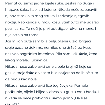
Pamtit ću samo jedne bijele ruke. Beskrajno duge i
hrapave šake. Kao led ledene. Nikada neću zaboraviti
njihov stisak oko mog struka i zarivanje njegovih
noktiju kao kandži u moju kosu. Strahovito me udarao
pesnicama. Te noći je prvi put digao ruku na mene. I
nije ostalo na tome.
Još milion puta sam bila priljubljena u zid, brojeći
svoje uzdahe dok me, nemilosrdno držeći za kosu,
nazivao pogrdnim imenima. Bila sam i džukela, žena
lakog morala, ljubavnica.
Nikada neću zaboraviti crne cipele broj 42 koje su
gazile moje šake dok sam bila natjerana da ih očistim
da budu kao nove.
Nikada neću zaboraviti lice tog čovjeka. Pomalo
podbuhlo, bijelo i blijedo, obraslo u gustu crnu bradu. I
nikada se neće pretvoriti u samo jedno „Da li se
sjećaš?“ .