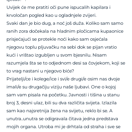
Uvijek će me pratiti oči pune ispucalih kapilara i
krvoločan pogled kao u ogladnjele zvijeri.
Svaki dan je bio dug, a noć još duža. Koliko sam samo
ranih zora dočekala na hladnim pločicama kupaonice
prisjećajući se protekle noći kako sam osjećala
njegovu toplu pljuvačku na sebi dok se pijan vratio
kući i vrištao izgubljen u svom bjesnilu. Nisam
razumjela šta se to odjednom desi sa čovjekom, koji se
to vrag nastani u njegovo biće?
Prijatelji/ce i kolege/ice i svi/e drugi/e osim nas dvoje
imali/e su drugačiju viziju naše ljubavi. One o kojoj
sam vam pisala na početku. Javnosti i tišina u stanu
broj 3, desni ulaz, bili su dva različita svijeta. Izlazila
sam kao najsretnija žena na svijetu, reklo bi se. A
unutra..unutra se odigravala čitava jedna predstava
mojih organa. Utroba mi je drhtala od straha i sve se