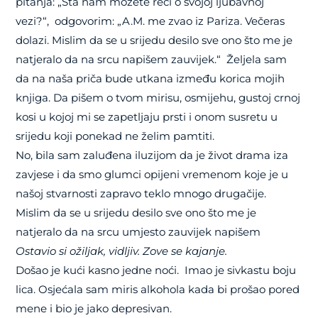
pitanja: „Šta nam možete reći o svojoj ljubavnoj
vezi?“, odgovorim: „A.M. me zvao iz Pariza. Večeras
dolazi. Mislim da se u srijedu desilo sve ono što me je
natjeralo da na srcu napišem zauvijek.“ Željela sam
da na naša priča bude utkana između korica mojih
knjiga. Da pišem o tvom mirisu, osmijehu, gustoj crnoj
kosi u kojoj mi se zapetljaju prsti i onom susretu u
srijedu koji ponekad ne želim pamtiti.
No, bila sam zaluđena iluzijom da je život drama iza
zavjese i da smo glumci opijeni vremenom koje je u
našoj stvarnosti zapravo teklo mnogo drugačije.
Mislim da se u srijedu desilo sve ono što me je
natjeralo da na srcu umjesto zauvijek napišem
Ostavio si ožiljak, vidljiv. Zove se kajanje.
Došao je kući kasno jedne noći. Imao je sivkastu boju
lica. Osjećala sam miris alkohola kada bi prošao pored
mene i bio je jako depresivan.