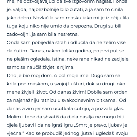
me, ne dozvoljavajući da sve izgovorim naglas. I onda
je, valjda, najbezbolnije bilo ćutati, a ja sam to činila
jako dobro. Navlačila sam masku iako mi je iz očiju lila
tuga koju niko nije umio da prepozna. Drugi su bili
zadovoljni, ja sam bila nesretna.
Onda sam pobijedila strah i odlučila da ne želim više
da ćutim. Danas, nakon toliko godina, po prvi put se
ne plašim ogledala. Istina, neke rane nikad ne zacijele,
samo se naučiš živjeti s njima.
Dno je bio moj dom. A bol moje ime. Dugo sam se
krila pod maskom, u svojoj ljušturi, dok su drugi oko
mene živjeli život. Od danas živim! Dobila sam orden
za najsnažniju ratnicu u svakodnevnim bitkama. Od
danas živim jer sam ućutkala ćutnju, a pozvala glas.
Molim i tebe da shvatiš da djela nasilja ne mogu biti
djela ljubavi i da ne igraš igru „Smrt je pravo, ljubav je
vječna.“ Kad se probudiš jednog jutra i ugledaš svoju