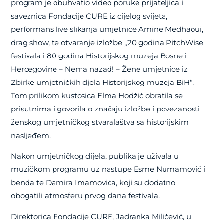
program je obuhvatio video poruke prijateljica i
saveznica Fondacije CURE iz cijelog svijeta,
performans live slikanja umjetnice Amine Medhaoui,
drag show, te otvaranje izložbe „20 godina PitchWise
festivala i 80 godina Historijskog muzeja Bosne i
Hercegovine – Nema nazad! – Žene umjetnice iz
Zbirke umjetničkih djela Historijskog muzeja BiH“.
Tom prilikom kustosica Elma Hodžić obratila se
prisutnima i govorila o značaju izložbe i povezanosti
ženskog umjetničkog stvaralaštva sa historijskim
nasljeđem.
Nakon umjetničkog dijela, publika je uživala u
muzičkom programu uz nastupe Esme Numamović i
benda te Damira Imamovića, koji su dodatno
obogatili atmosferu prvog dana festivala.
Direktorica Fondacije CURE, Jadranka Miličević, u