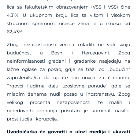
lica sa fakultetskim obrazovanjem (VSS i VŠS) čine
4,31%. U ukupnom broju lica sa višom i visokom
stručnom spremom, učešće žena je u iznosu od
62,43%.
Zbog nezaposlenosti većina mladih ne vidi svoju
budućnost u Bosni i Hercegovini. Zbog
neinformisanosti građani i građanke nasjedaju na
lažne oglase za posao, gdje se traži od „budućih“
zaposlenika/ca da uplate dio novca za članarinu.
Trgovci ljudima daju „poslovne ponude“ gdje se
mladim ženama nudi posao u inostranstvu. Zbog
velikog procenta nezaposlenosti, te malih i
neredovnih primanja prisutan je kriminal, nasilje,
prostitucija i korupcija.
Uvodničarka će govoriti o ulozi medija i ukazati