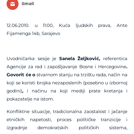
Gmail
12.06.2010. u 11:00, Kuća ljudskih prava, Ante
Fijamenga 14b, Sarajevo
Uvodničarka sesije je
Sanela Željković,
referentica
Agencije za rad i zapošljavanje Bosne i Hercegovine
.
Govorit će o
stvarnom stanju na trzištu rada, način na
koji se koristi brojka nezaposlenih (posebno u izbornoj
godini)
,
i načinu na koji mediji prate kretanja i
pokazatelje na istom.
Konfliktne situacije, tradicionalna zaostalost i jačanje
etničkih napetosti, proces političke tranzicije i
izgradnje demokratskih političkih sistema,