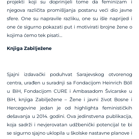
projekti koji su doprinijeli tome da feminizam i
njegova različita promišljanja postanu veći dio javne
sfere. One su napravile razliku, one su išle naprijed i
one će sigurno pokazati put i motivirati brojne žene o
kojima ćemo tek pisati…
Knjiga Zabilježene
Sjajni izdavački poduhvat Sarajevskog otvorenog
centra, urađen u suradnji sa Fondacijom Heinrich Böll
u BiH, Fondacijom CURE i Ambasadom Švicarske u
BiH, knjiga Zabilježene – Žene i javni život Bosne i
Hercegovine jedan je od highlighta feminističkih
dešavanja u 2014. godini. Ova jedinstvena publikacija,
koja sadrži i nevjerovatan udžbenički potencijal te bi
se sigurno sjajno uklopila u školske nastavne planove i