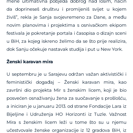
mene ultimativna pobjeda dobrog nad lošim, način
da doprineseš društvu i promijeniš svijet u kojem
živiš”, rekla je Sanja svojevremeno za Dane, a među
novim planovima i projektima s osnivačkom ekipom
festivala je pokretanje portala i časopisa o dizajn sceni
u BiH, za kojeg iskreno želimo da se što prije realizira,
dok Sanju očekuje nastavak studija i put u New York.
Ženski karavan mira
U septembru je u Sarajevu održan važan aktivistički i
feministički događaj – Ženski karavan mira, kao
završni dio projekta Mir s ženskim licem, koji je bio
posvećen osnaživanju žena za suočavanje s prošlošću,
a iniciran je u januaru 2013. od strane Fondacije Lara iz
Bijeljine i Udruženja HO Horizonti iz Tuzle. Važnost
Mira s ženskim licem leži u tome što su u njemu
učestvovale ženske organizacije iz 12 gradova BiH, iz