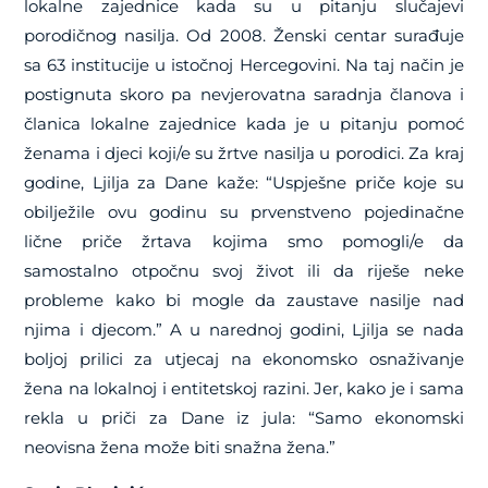
lokalne zajednice kada su u pitanju slučajevi
porodičnog nasilja. Od 2008. Ženski centar surađuje
sa 63 institucije u istočnoj Hercegovini. Na taj način je
postignuta skoro pa nevjerovatna saradnja članova i
članica lokalne zajednice kada je u pitanju pomoć
ženama i djeci koji/e su žrtve nasilja u porodici. Za kraj
godine, Ljilja za Dane kaže: “Uspješne priče koje su
obilježile ovu godinu su prvenstveno pojedinačne
lične priče žrtava kojima smo pomogli/e da
samostalno otpočnu svoj život ili da riješe neke
probleme kako bi mogle da zaustave nasilje nad
njima i djecom.” A u narednoj godini, Ljilja se nada
boljoj prilici za utjecaj na ekonomsko osnaživanje
žena na lokalnoj i entitetskoj razini. Jer, kako je i sama
rekla u priči za Dane iz jula: “Samo ekonomski
neovisna žena može biti snažna žena.”