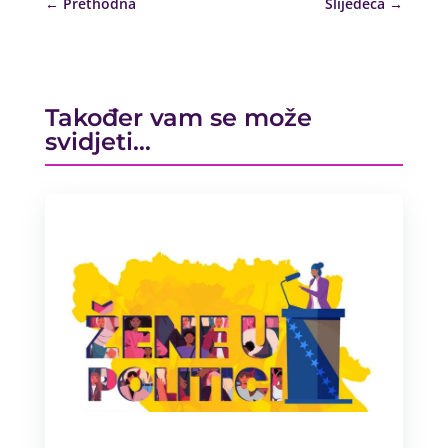
←
Prethodna
Slijedeća
→
Također vam se može
svidjeti…