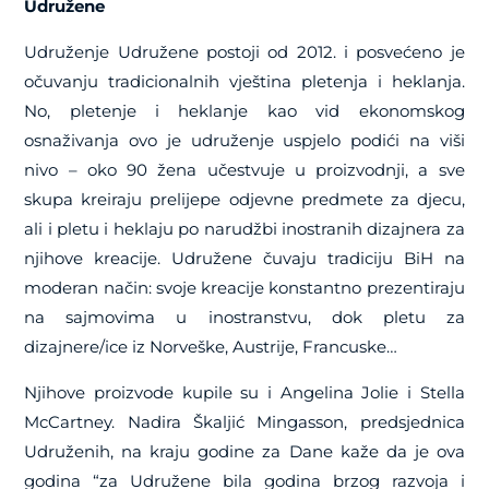
Udružene
Udruženje Udružene postoji od 2012. i posvećeno je
očuvanju tradicionalnih vještina pletenja i heklanja.
No, pletenje i heklanje kao vid ekonomskog
osnaživanja ovo je udruženje uspjelo podići na viši
nivo – oko 90 žena učestvuje u proizvodnji, a sve
skupa kreiraju prelijepe odjevne predmete za djecu,
ali i pletu i heklaju po narudžbi inostranih dizajnera za
njihove kreacije. Udružene čuvaju tradiciju BiH na
moderan način: svoje kreacije konstantno prezentiraju
na sajmovima u inostranstvu, dok pletu za
dizajnere/ice iz Norveške, Austrije, Francuske…
Njihove proizvode kupile su i Angelina Jolie i Stella
McCartney. Nadira Škaljić Mingasson, predsjednica
Udruženih, na kraju godine za Dane kaže da je ova
godina “za Udružene bila godina brzog razvoja i