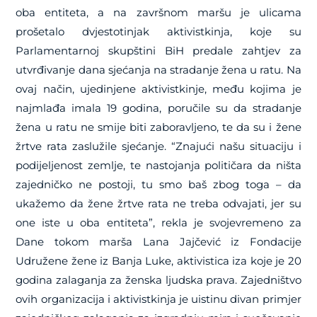
oba entiteta, a na završnom maršu je ulicama
prošetalo dvjestotinjak aktivistkinja, koje su
Parlamentarnoj skupštini BiH predale zahtjev za
utvrđivanje dana sjećanja na stradanje žena u ratu. Na
ovaj način, ujedinjene aktivistkinje, među kojima je
najmlađa imala 19 godina, poručile su da stradanje
žena u ratu ne smije biti zaboravljeno, te da su i žene
žrtve rata zaslužile sjećanje. “Znajući našu situaciju i
podijeljenost zemlje, te nastojanja političara da ništa
zajedničko ne postoji, tu smo baš zbog toga – da
ukažemo da žene žrtve rata ne treba odvajati, jer su
one iste u oba entiteta”, rekla je svojevremeno za
Dane tokom marša Lana Jajčević iz Fondacije
Udružene žene iz Banja Luke, aktivistica iza koje je 20
godina zalaganja za ženska ljudska prava. Zajedništvo
ovih organizacija i aktivistkinja je uistinu divan primjer