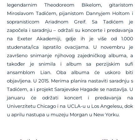
legendarnim Theodoreom Bikelom, gitaristom
Miroslavom Tadićem, pijanistom Dannyjem Holtom i
sopranisticom Ariadnom Greif. Sa Tadićem je
započela i saradnju – održali su koncerte i predavanja
na Exeter Akademiji, gdje ih je više od 1.000
studenata/ica ispratilo ovacijama. U novembru je
završeno snimanje njihovog zajedničkog albuma, a
također je snimila i album sa perzijskim sufi
ansamblom Lian. Oba albuma će uskoro biti
objavljena. U 2015. Merima planira nastaviti saradnju s
Tadićem, a i projekt Sarajevske Hagade se nastavlja. U
januaru će održati koncert i predavanja na
Univerzitetu Chicago i na UCLA-u u Los Angelesu, dok
u aprilu nastupa u muzeju Morgan u New Yorku.