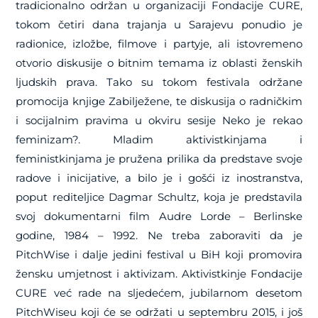
tradicionalno održan u organizaciji Fondacije CURE,
tokom četiri dana trajanja u Sarajevu ponudio je
radionice, izložbe, filmove i partyje, ali istovremeno
otvorio diskusije o bitnim temama iz oblasti ženskih
ljudskih prava. Tako su tokom festivala održane
promocija knjige Zabilježene, te diskusija o radničkim
i socijalnim pravima u okviru sesije Neko je rekao
feminizam?. Mladim aktivistkinjama i
feministkinjama je pružena prilika da predstave svoje
radove i inicijative, a bilo je i gošći iz inostranstva,
poput rediteljice Dagmar Schultz, koja je predstavila
svoj dokumentarni film Audre Lorde – Berlinske
godine, 1984 – 1992. Ne treba zaboraviti da je
PitchWise i dalje jedini festival u BiH koji promovira
žensku umjetnost i aktivizam. Aktivistkinje Fondacije
CURE već rade na sljedećem, jubilarnom desetom
PitchWiseu koji će se održati u septembru 2015, i još