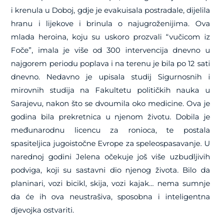
i krenula u Doboj, gdje je evakuisala postradale, dijelila
hranu i lijekove i brinula o najugroženijima. Ova
mlada heroina, koju su uskoro prozvali “vučicom iz
Foče”, imala je više od 300 intervencija dnevno u
najgorem periodu poplava i na terenu je bila po 12 sati
dnevno. Nedavno je upisala studij Sigurnosnih i
mirovnih studija na Fakultetu političkih nauka u
Sarajevu, nakon što se dvoumila oko medicine. Ova je
godina bila prekretnica u njenom životu. Dobila je
međunarodnu licencu za ronioca, te postala
spasiteljica jugoistočne Evrope za speleospasavanje. U
narednoj godini Jelena očekuje još više uzbudljivih
podviga, koji su sastavni dio njenog života. Bilo da
planinari, vozi bicikl, skija, vozi kajak… nema sumnje
da će ih ova neustrašiva, sposobna i inteligentna
djevojka ostvariti.