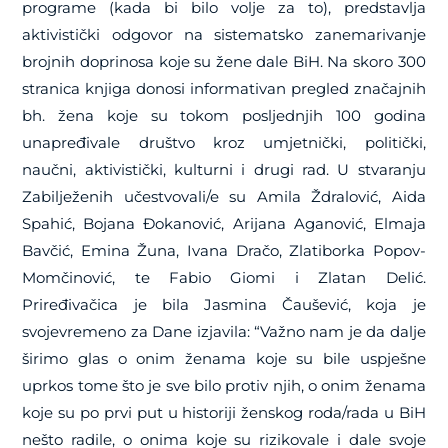
programe (kada bi bilo volje za to), predstavlja
aktivistički odgovor na sistematsko zanemarivanje
brojnih doprinosa koje su žene dale BiH. Na skoro 300
stranica knjiga donosi informativan pregled značajnih
bh. žena koje su tokom posljednjih 100 godina
unapređivale društvo kroz umjetnički, politički,
naučni, aktivistički, kulturni i drugi rad. U stvaranju
Zabilježenih učestvovali/e su Amila Ždralović, Aida
Spahić, Bojana Đokanović, Arijana Aganović, Elmaja
Bavčić, Emina Žuna, Ivana Dračo, Zlatiborka Popov-
Momčinović, te Fabio Giomi i Zlatan Delić.
Priređivačica je bila Jasmina Čaušević, koja je
svojevremeno za Dane izjavila: “Važno nam je da dalje
širimo glas o onim ženama koje su bile uspješne
uprkos tome što je sve bilo protiv njih, o onim ženama
koje su po prvi put u historiji ženskog roda/rada u BiH
nešto radile, o onima koje su rizikovale i dale svoje