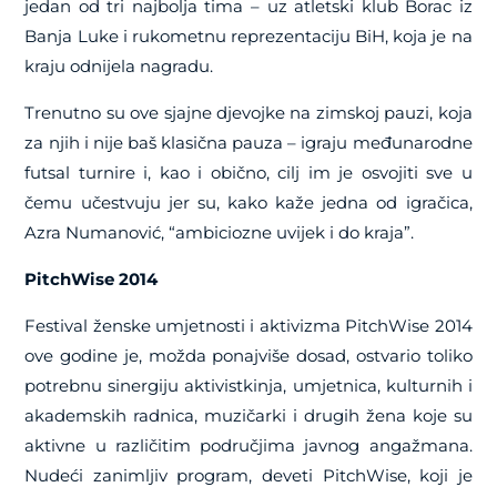
jedan od tri najbolja tima – uz atletski klub Borac iz
Banja Luke i rukometnu reprezentaciju BiH, koja je na
kraju odnijela nagradu.
Trenutno su ove sjajne djevojke na zimskoj pauzi, koja
za njih i nije baš klasična pauza – igraju međunarodne
futsal turnire i, kao i obično, cilj im je osvojiti sve u
čemu učestvuju jer su, kako kaže jedna od igračica,
Azra Numanović, “ambiciozne uvijek i do kraja”.
PitchWise 2014
Festival ženske umjetnosti i aktivizma PitchWise 2014
ove godine je, možda ponajviše dosad, ostvario toliko
potrebnu sinergiju aktivistkinja, umjetnica, kulturnih i
akademskih radnica, muzičarki i drugih žena koje su
aktivne u različitim područjima javnog angažmana.
Nudeći zanimljiv program, deveti PitchWise, koji je