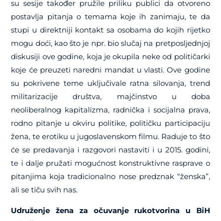
su sesije također pružile priliku publici da otvoreno
postavlja pitanja o temama koje ih zanimaju, te da
stupi u direktniji kontakt sa osobama do kojih rijetko
mogu doći, kao što je npr. bio slučaj na pretposljednjoj
diskusiji ove godine, koja je okupila neke od političarki
koje će preuzeti naredni mandat u vlasti. Ove godine
su pokrivene teme uključivale ratna silovanja, trend
militarizacije društva, majčinstvo u doba
neoliberalnog kapitalizma, radnička i socijalna prava,
rodno pitanje u okviru politike, političku participaciju
žena, te erotiku u jugoslavenskom filmu. Raduje to što
će se predavanja i razgovori nastaviti i u 2015. godini,
te i dalje pružati mogućnost konstruktivne rasprave o
pitanjima koja tradicionalno nose predznak “ženska”,
ali se tiču svih nas.
Udruženje žena za očuvanje rukotvorina u BiH