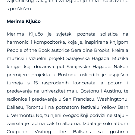
zajedničkog zalaganja za izgradnju mira i suočavanje
s prošlošću.
Merima Ključo
Merima Ključo je svjetski poznata solistica na
harmonici i kompozitorka, koja je, inspirirana knjigom
People of the Book autorice Geraldine Brooks, kreirala
muzički i vizuelni projekt Sarajevska Hagada: Muzika
knjige, koji dočarava put Sarajevske Hagade. Nakon
premijere projekta u Bostonu, uslijedila je uspješna
turneja s 15 rasprodanih koncerata, a potom i
predavanja na univerzitetima u Bostonu i Austinu, te
radionice i predavanja u San Franciscu, Washingtonu,
Dallasu, Torontu i na poznatom festivalu Yellow Barn
u Vermontu. No, tu njeni ovogodišnji podvizi ne staju –
završila je rad na čak tri albuma. Izdala je solo album
Couperin Visiting the Balkans sa gostima