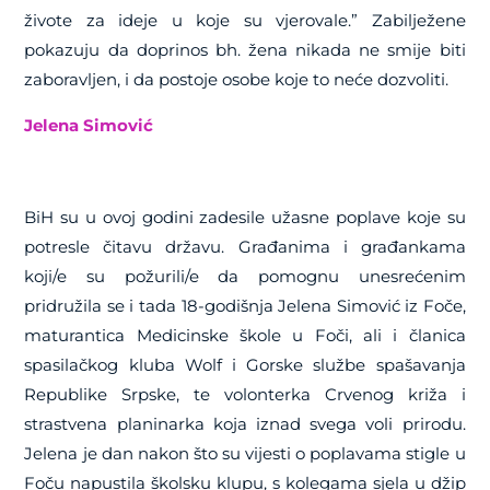
živote za ideje u koje su vjerovale.” Zabilježene
pokazuju da doprinos bh. žena nikada ne smije biti
zaboravljen, i da postoje osobe koje to neće dozvoliti.
Jelena Simović
BiH su u ovoj godini zadesile užasne poplave koje su
potresle čitavu državu. Građanima i građankama
koji/e su požurili/e da pomognu unesrećenim
pridružila se i tada 18-godišnja Jelena Simović iz Foče,
maturantica Medicinske škole u Foči, ali i članica
spasilačkog kluba Wolf i Gorske službe spašavanja
Republike Srpske, te volonterka Crvenog križa i
strastvena planinarka koja iznad svega voli prirodu.
Jelena je dan nakon što su vijesti o poplavama stigle u
Foču napustila školsku klupu, s kolegama sjela u džip