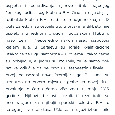
uspjeha i potvrđivanja njihove titule najboljeg
ženskog fudbalskog kluba u BiH. One su najtrofejniji
fudbalski klub u BiH, mada to mnogi ne znaju – 12
puta zaredom su osvojile titulu prvakinja BiH, što nije
uspjelo niti jednom drugom fudbalskom klubu u
našoj zemlji. Neposredno nakon našeg razgovora
krajem jula, u Sarajevu su igrale kvalifikacione
utakmice za Ligu šampiona – u dvjema utakmicama
su pobijedile, a jednu su izgubile, te je samo gol-
razlika odlučila da ne prođu u šesnaestinu finala. U
prvoj polusezoni nove Premijer lige BiH one su
trenutno na prvom mjestu i grabe ka novoj tituli
prvakinja, o čemu ćemo više znati u maju 2015.
godine. Njihovi blistavi rezultati rezultirali su
nominacijom za najbolji sportski kolektiv BiH, u
kategoriji svih sportova. Ušle su u najuži izbor i bile