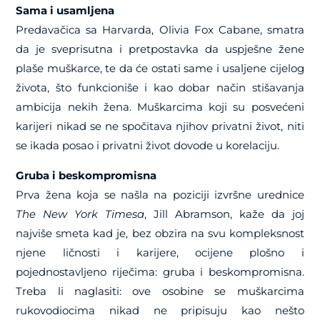
Sama i usamljena
Predavačica sa Harvarda, Olivia Fox Cabane, smatra
da je sveprisutna i pretpostavka da uspješne žene
plaše muškarce, te da će ostati same i usaljene cijelog
života, što funkcioniše i kao dobar način stišavanja
ambicija nekih žena. Muškarcima koji su posvećeni
karijeri nikad se ne spočitava njihov privatni život, niti
se ikada posao i privatni život dovode u korelaciju.
Gruba i beskompromisna
Prva žena koja se našla na poziciji izvršne urednice
The New York Timesa
, Jill Abramson, kaže da joj
najviše smeta kad je, bez obzira na svu kompleksnost
njene ličnosti i karijere, ocijene plošno i
pojednostavljeno riječima: gruba i beskompromisna.
Treba li naglasiti: ove osobine se muškarcima
rukovodiocima nikad ne pripisuju kao nešto