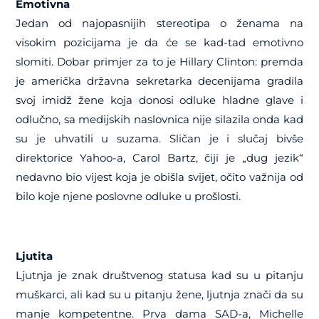
Emotivna
Jedan od najopasnijih stereotipa o ženama na
visokim pozicijama je da će se kad-tad emotivno
slomiti. Dobar primjer za to je Hillary Clinton: premda
je američka državna sekretarka decenijama gradila
svoj imidž žene koja donosi odluke hladne glave i
odlučno, sa medijskih naslovnica nije silazila onda kad
su je uhvatili u suzama. Sličan je i slučaj bivše
direktorice Yahoo-a, Carol Bartz, čiji je „dug jezik“
nedavno bio vijest koja je obišla svijet, očito važnija od
bilo koje njene poslovne odluke u prošlosti.
Ljutita
Ljutnja je znak društvenog statusa kad su u pitanju
muškarci, ali kad su u pitanju žene, ljutnja znači da su
manje kompetentne. Prva dama SAD-a, Michelle