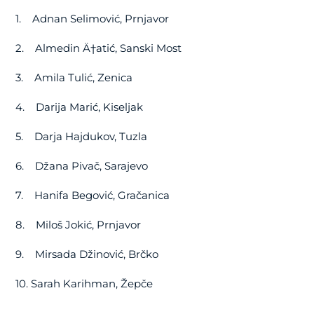
1.
Adnan Selimović, Prnjavor
2.
Almedin Ä†atić, Sanski Most
3.
Amila Tulić, Zenica
4.
Darija Marić, Kiseljak
5.
Darja Hajdukov, Tuzla
6.
Džana Pivač, Sarajevo
7.
Hanifa Begović, Gračanica
8.
Miloš Jokić, Prnjavor
9.
Mirsada Džinović, Brčko
10.
Sarah Karihman, Žepče