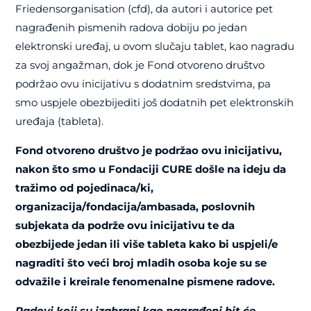
Friedensorganisation (cfd),
da autori i autorice pet
nagrađenih pismenih radova dobiju po jedan
elektronski uređaj, u ovom slučaju tablet, kao nagradu
za svoj angažman, dok je Fond otvoreno društvo
podržao ovu inicijativu s dodatnim sredstvima, pa
smo uspjele obezbijediti još dodatnih pet elektronskih
uređaja (tableta).
Fond otvoreno društvo je podržao ovu inicijativu,
nakon što smo u Fondaciji CURE došle na ideju da
tražimo od pojedinaca/ki,
organizacija/fondacija/ambasada, poslovnih
subjekata da podrže ovu inicijativu te da
obezbijede jedan ili više tableta kako bi uspjeli/e
nagraditi što veći broj mladih osoba koje su se
odvažile i kreirale fenomenalne pismene radove.
Radovi koji su izabrani kao nagrađeni bit će