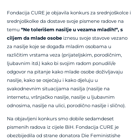
Fondacija CURE je objavila konkurs za srednjoškolce i
srednjoškolke da dostave svoje pismene radove
na
temu
“Ne tolerišem nasilje u vezama mladih!“, s
ciljem da mlade osobe
iznesu svoje stavove vezano
za nasilje koje se događa mladim osobama u
različitim vrstama veza (prijateljskim, porodičnim,
ljubavnim itd.) kako bi svojim radom
ponudili/e
odgovor na pitanje kako mlade osobe doživljavaju
nasilje, kako se osjećaju i kako djeluju u
svakodnevnim situacijama nasilja (nasilje na
internetu, vršnjačko nasilje, nasilje u ljubavnim
odnosima,
nasilje na ulici,
porodično nasilje i slično).
Na objavljeni konkurs smo dobile sedamdeset
pismenih radova iz cijele BiH. Fondacija CURE je
obezbijedila od strane donatora
Die Feministishe