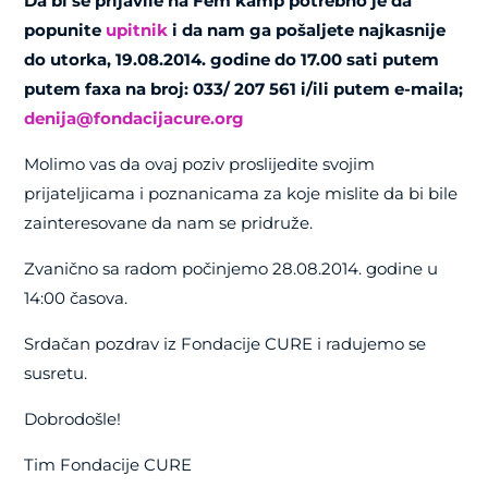
Da bi se prijavile na Fem kamp potrebno je da
popunite
upitnik
i da nam ga pošaljete najkasnije
do utorka, 19.08.2014. godine do 17.00 sati putem
putem faxa na broj: 033/ 207 561 i/ili putem e-maila
;
denija@fondacijacure.org
Molimo vas da ovaj poziv proslijedite svojim
prijateljicama i poznanicama za koje mislite da bi bile
zainteresovane da nam se pridruže.
Zvanično sa radom počinjemo 28.08.2014. godine u
14:00 časova.
Srdačan pozdrav iz Fondacije CURE i radujemo se
susretu.
Dobrodošle!
Tim Fondacije CURE