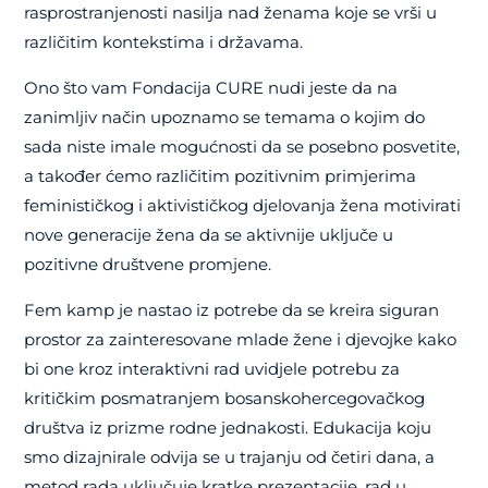
rasprostranjenosti nasilja nad ženama koje se vrši u
različitim kontekstima i državama.
Ono što vam Fondacija CURE nudi jeste da na
zanimljiv način upoznamo se temama o kojim do
sada niste imale mogućnosti da se posebno posvetite,
a također ćemo različitim pozitivnim primjerima
feminističkog i aktivističkog djelovanja žena motivirati
nove generacije žena da se aktivnije uključe u
pozitivne društvene promjene.
Fem kamp je nastao iz potrebe da se kreira siguran
prostor za zainteresovane mlade žene i djevojke kako
bi one kroz interaktivni rad uvidjele potrebu za
kritičkim posmatranjem bosanskohercegova
č
kog
društva iz prizme rodne jednakosti.
Edukacija koju
smo dizajnirale odvija se u trajanju od četiri dana, a
metod rada uključuje kratke prezentacije, rad u