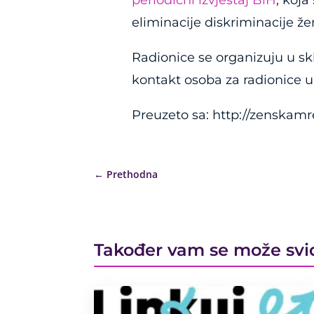
periodični izvještaj BiH
, koja
eliminacije diskriminacije že
Radionice se organizuju u s
kontakt osoba za radionice 
Preuzeto sa: http://zenskam
←
Prethodna
Također vam se može svi