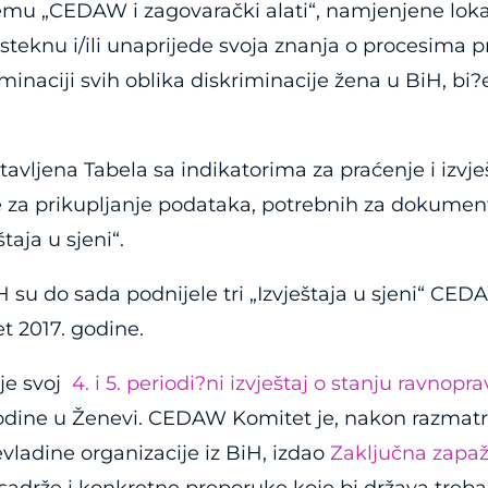
emu „CEDAW i zagovarački alati“, namjenjene lok
 steknu i/ili unaprijede svoja znanja o procesima p
inaciji svih oblika diskriminacije žena u BiH, bi?
stavljena Tabela sa indikatorima za praćenje i i
de za prikupljanje podataka, potrebnih za dokumen
taja u sjeni“.
H su do sada podnijele tri „Izvještaja u sjeni“ CE
et 2017. godine.
je svoj
4. i 5. periodi?ni izvještaj o stanju ravnopr
 godine u Ženevi. CEDAW Komitet je, nakon razmatr
nevladine organizacije iz BiH, izdao
Zaključna zapaž