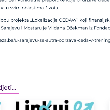
 sadrže i konkretne preporuke koje bi država trebala
na u svim oblastima života.
klopu projekta „Lokalizacija CEDAW“ koji finansij
u Sarajevu i Mostaru je Vildana Džekman iz Fondac
reza.ba/u-sarajevu-se-sutra-odrzava-cedaw-trening
djeti…