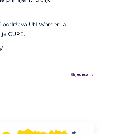
 primijeniti u cilju
ski podržava UN Women, a
ije CURE.
/
Slijedeća
→