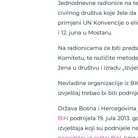
Jednodnevne radionice na t
civilnog društva koje žele da
primjeni UN Konvencije o elim
i 12. juna u Mostaru.
Na radionicama će biti pred
Komitetu, te različite meto
žena u društvu i izradu „Izvješ
Nevladine organizaciije iz BI
izvještaj trebao bi biti podnij
Država Bosna i Hercegovina 
BiH
podnijela 19. jula 2013.
izvještaja koji su podnijele 