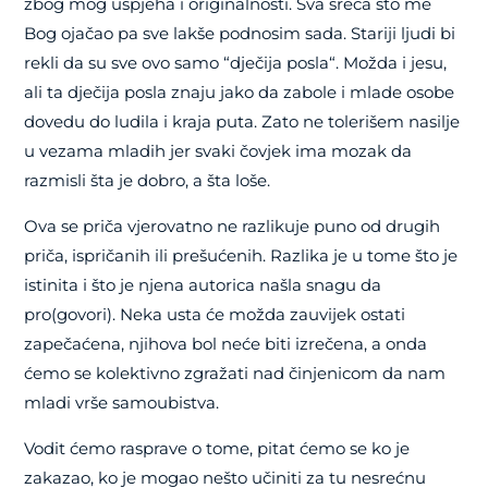
zbog mog uspjeha i originalnosti. Sva sreća što me
Bog ojačao pa sve lakše podnosim sada. Stariji ljudi bi
rekli da su sve ovo samo “dječija posla“. Možda i jesu,
ali ta dječija posla znaju jako da zabole i mlade osobe
dovedu do ludila i kraja puta. Zato ne tolerišem nasilje
u vezama mladih jer svaki čovjek ima mozak da
razmisli šta je dobro, a šta loše.
Ova se priča vjerovatno ne razlikuje puno od drugih
priča, ispričanih ili prešućenih. Razlika je u tome što je
istinita i što je njena autorica našla snagu da
pro(govori). Neka usta će možda zauvijek ostati
zapečaćena, njihova bol neće biti izrečena, a onda
ćemo se kolektivno zgražati nad činjenicom da nam
mladi vrše samoubistva.
Vodit ćemo rasprave o tome, pitat ćemo se ko je
zakazao, ko je mogao nešto učiniti za tu nesrećnu