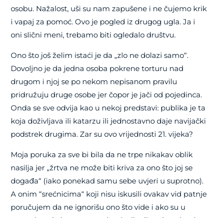
osobu. Nažalost, uši su nam zapušene i ne čujemo krik
i vapaj za pomoć. Ovo je pogled iz drugog ugla. Ja i
oni slični meni, trebamo biti ogledalo društvu.
Ono što još želim istaći je da „zlo ne dolazi samo“.
Dovoljno je da jedna osoba pokrene torturu nad
drugom i njoj se po nekom nepisanom pravilu
pridružuju druge osobe jer čopor je jači od pojedinca.
Onda se sve odvija kao u nekoj predstavi: publika je ta
koja doživljava ili katarzu ili jednostavno daje navijački
podstrek drugima. Zar su ovo vrijednosti 21. vijeka?
Moja poruka za sve bi bila da ne trpe nikakav oblik
nasilja jer „žrtva ne može biti kriva za ono što joj se
događa“ (iako ponekad samu sebe uvjeri u suprotno).
A onim “srećnicima“ koji nisu iskusili ovakav vid patnje
poručujem da ne ignorišu ono što vide i ako su u