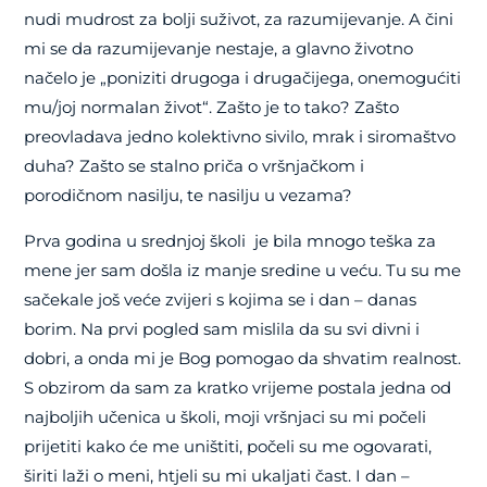
nudi mudrost za bolji suživot, za razumijevanje. A čini
mi se da razumijevanje nestaje, a glavno životno
načelo je „poniziti drugoga i drugačijega, onemogućiti
mu/joj normalan život“. Zašto je to tako? Zašto
preovladava jedno kolektivno sivilo, mrak i siromaštvo
duha? Zašto se stalno priča o vršnjačkom i
porodičnom nasilju, te nasilju u vezama?
Prva godina u srednjoj školi je bila mnogo teška za
mene jer sam došla iz manje sredine u veću. Tu su me
sačekale još veće zvijeri s kojima se i dan – danas
borim. Na prvi pogled sam mislila da su svi divni i
dobri, a onda mi je Bog pomogao da shvatim realnost.
S obzirom da sam za kratko vrijeme postala jedna od
najboljih učenica u školi, moji vršnjaci su mi počeli
prijetiti kako će me uništiti, počeli su me ogovarati,
širiti laži o meni, htjeli su mi ukaljati čast. I dan –