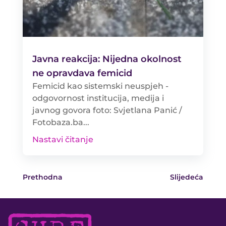
Javna reakcija: Nijedna okolnost
ne opravdava femicid
Femicid kao sistemski neuspjeh -
odgovornost institucija, medija i
javnog govora foto: Svjetlana Panić /
Fotobaza.ba...
Nastavi čitanje
Prethodna
Slijedeća