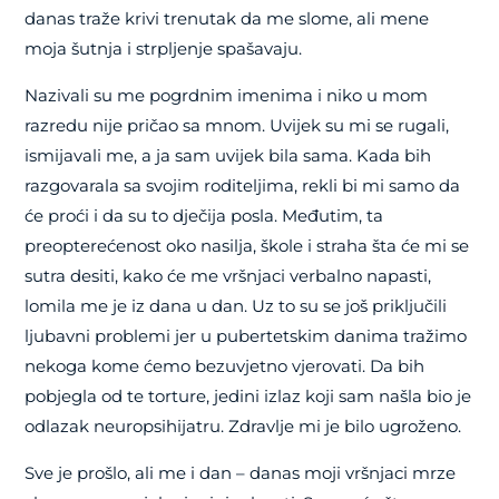
danas traže krivi trenutak da me slome, ali mene
moja šutnja i strpljenje spašavaju.
Nazivali su me pogrdnim imenima i niko u mom
razredu nije pričao sa mnom. Uvijek su mi se rugali,
ismijavali me, a ja sam uvijek bila sama. Kada bih
razgovarala sa svojim roditeljima, rekli bi mi samo da
će proći i da su to dječija posla. Međutim, ta
preopterećenost oko nasilja, škole i straha šta će mi se
sutra desiti, kako će me vršnjaci verbalno napasti,
lomila me je iz dana u dan. Uz to su se još priključili
ljubavni problemi jer u pubertetskim danima tražimo
nekoga kome ćemo bezuvjetno vjerovati. Da bih
pobjegla od te torture, jedini izlaz koji sam našla bio je
odlazak neuropsihijatru. Zdravlje mi je bilo ugroženo.
Sve je prošlo, ali me i dan – danas moji vršnjaci mrze