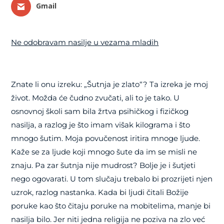
Gmail
Ne odobravam nasilje u vezama mladih
Znate li onu izreku: „Šutnja je zlato“? Ta izreka je moj
život. Možda će čudno zvučati, ali to je tako. U
osnovnoj školi sam bila žrtva psihičkog i fizičkog
nasilja, a razlog je što imam višak kilograma i što
mnogo šutim. Moja povučenost iritira mnoge ljude.
Kaže se za ljude koji mnogo šute da im se misli ne
znaju. Pa zar šutnja nije mudrost? Bolje je i šutjeti
nego ogovarati. U tom slučaju trebalo bi prozrijeti njen
uzrok, razlog nastanka. Kada bi ljudi čitali Božije
poruke kao što čitaju poruke na mobitelima, manje bi
nasilja bilo. Jer niti jedna religija ne poziva na zlo već