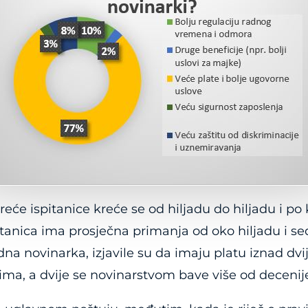
eće ispitanice kreće se od hiljadu do hiljadu i po
itanica ima prosječna primanja od oko hiljadu i s
edna novinarka, izjavile su da imaju platu iznad dvi
ma, a dvije se novinarstvom bave više od decenij