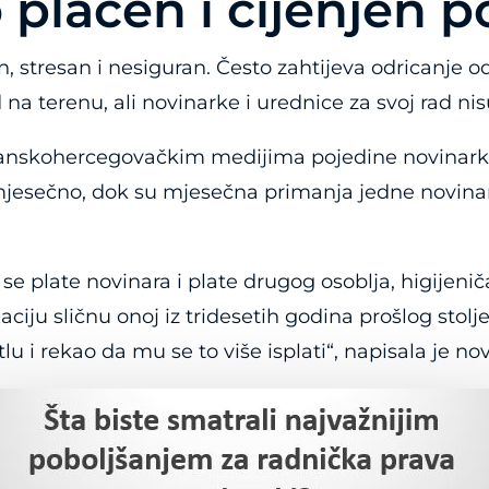
plaćen i cijenjen p
n, stresan i nesiguran. Često zahtijeva odricanje
d na terenu, ali novinarke i urednice za svoj rad n
anskohercegovačkim medijima pojedine novinarke
jesečno, dok su mjesečna primanja jedne novinarke
se plate novinara i plate drugog osoblja, higijeničar
ciju sličnu onoj iz tridesetih godina prošlog stol
u i rekao da mu se to više isplati“, napisala je nov