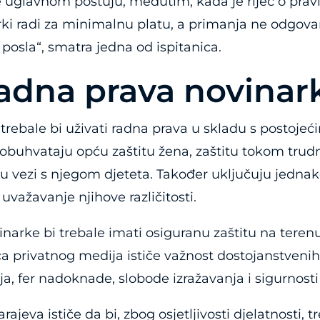
uglavnom poštuju, međutim, kada je riječ o pravi
arki radi za minimalnu platu, a primanja ne odgova
posla“, smatra jedna od ispitanica.
radna prava novinar
 trebale bi uživati radna prava u skladu s postoje
 obuhvataju opću zaštitu žena, zaštitu tokom trudnoć
u u vezi s njegom djeteta. Također uključuju jedna
važavanje njihove različitosti.
inarke bi trebale imati osiguranu zaštitu na terenu,
a privatnog medija ističe važnost dostojanstvenih 
a, fer nadoknade, slobode izražavanja i sigurnosti
ajeva ističe da bi, zbog osjetljivosti djelatnosti, t