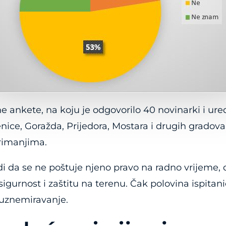
nkete, na koju je odgovorilo 40 novinarki i uredn
enice, Goražda, Prijedora, Mostara i drugih gradova
rimanjima.
i da se ne poštuje njeno pravo na radno vrijeme, 
igurnost i zaštitu na terenu. Čak polovina ispitan
o uznemiravanje.