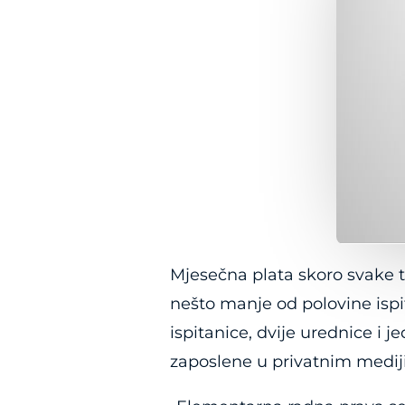
Mjesečna plata skoro svake tr
nešto manje od polovine isp
ispitanice, dvije urednice i j
zaposlene u privatnim mediji