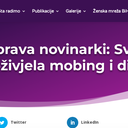
Šta radimo
Publikacije
Galerije
Ženska mreža Bi
rava novinarki: 
oživjela mobing i d
Twitter
LinkedIn