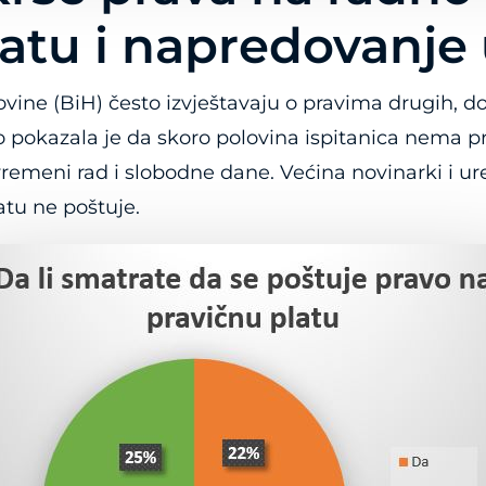
atu i napredovanje
vine (BiH) često izvještavaju o pravima drugih, do
 pokazala je da skoro polovina ispitanica nema p
remeni rad i slobodne dane. Većina novinarki i u
atu ne poštuje.