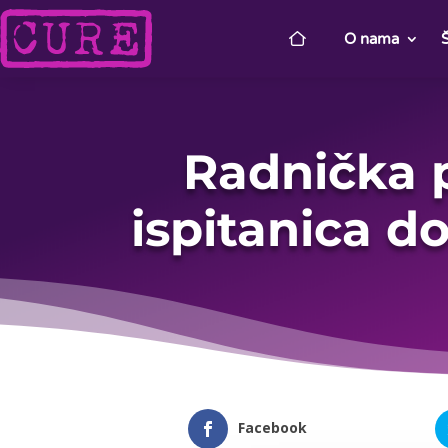
O nama
Radnička p
ispitanica d
Facebook