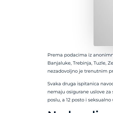
Prema podacima iz anonimne a
Banjaluke, Trebinja, Tuzle, Z
nezadovoljno je trenutnim p
Svaka druga ispitanica navod
nemaju osigurane uslove za s
poslu, a 12 posto i seksualn