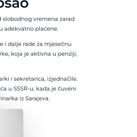
osao
 od slobodnog vremena zarad
isu adekvatno plaćene.
 i dalje rade za mjesečnu
, koja je aktivna u penziji,
ki i sekretarica, izjednačile.
jeća u SSSR-u, kada je čuveni
inarka iz Sarajeva.