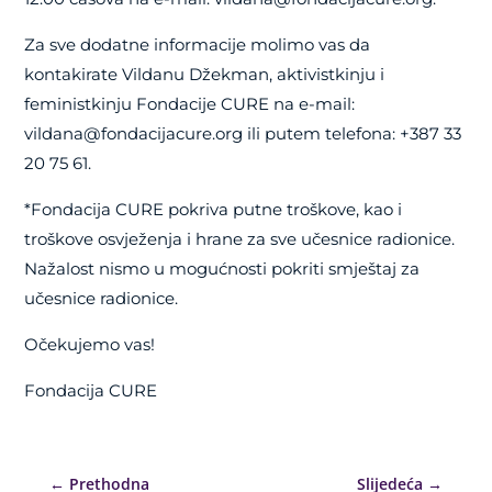
Za sve dodatne informacije molimo vas da
kontakirate Vildanu Džekman, aktivistkinju i
feministkinju Fondacije CURE na e-mail:
vildana@fondacijacure.org ili putem telefona: +387 33
20 75 61.
*Fondacija CURE pokriva putne troškove, kao i
troškove osvježenja i hrane za sve učesnice radionice.
Nažalost nismo u mogućnosti pokriti smještaj za
učesnice radionice.
Očekujemo vas!
Fondacija CURE
←
Prethodna
Slijedeća
→