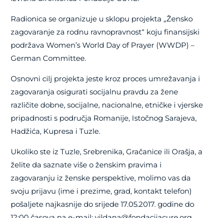
Radionica se organizuje u sklopu projekta „Žensko
zagovaranje za rodnu ravnopravnost“ koju finansijski
podržava Women’s World Day of Prayer (WWDP) –
German Committee.
Osnovni cilj projekta jeste kroz proces umrežavanja i
zagovaranja osigurati socijalnu pravdu za žene
različite dobne, socijalne, nacionalne, etničke i vjerske
pripadnosti s područja Romanije, Istočnog Sarajeva,
Hadžića, Kupresa i Tuzle.
Ukoliko ste iz Tuzle, Srebrenika, Gračanice ili Orašja, a
želite da saznate više o ženskim pravima i
zagovaranju iz ženske perspektive, molimo vas da
svoju prijavu (ime i prezime, grad, kontakt telefon)
pošaljete najkasnije do srijede 17.05.2017. godine do
12:00 časova na e-mail: vildana@fondacijacure.org.