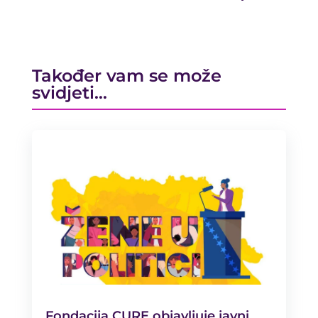
Također vam se može
svidjeti…
Fondacija CURE objavljuje javni