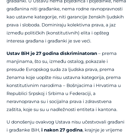
građanki. U Ustavu nema pojedinca i pojedinke, nema
građanina niti građanke, nema rodne ravnopravnosti
kao ustavne kategorije, niti garancije ženskih ljudskih
prava i sloboda. Dominiraju kolektivna prava, a jaz
između političkih (konstitutivnih) elita i opšteg
interesa građana i građanki je sve veći.
Ustav BiH je 27 godina diskriminatoran
– prema
manjinama, što su, između ostalog, pokazale i
presude Evropskog suda za ljudska prava, prema
ženama koje uopšte nisu ustavna kategorija, prema
konstitutivnim narodima – Bošnjacima i Hrvatima u
Republici Srpskoj i Srbima u Federaciji, a
neravnopravna su i socijalna prava i zdravstvena
zaštita, koje su su u nadležnosti entiteta i kantona.
U donošenju ovakvog Ustava nisu učestvovali građani
i građanke BiH,
i nakon 27 godina
, krajnje je vrijeme