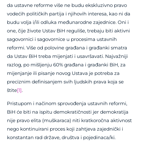
da ustavne reforme više ne budu ekskluzivno pravo
vodećih političkih partija i njihovih interesa, kao ni da
budu volja i/ili odluka međunarodne zajednice. Oni i
one, čije živote Ustav BiH reguliše, trebaju biti aktivni
sagovornici i sagovornice u procesima ustavnih
reformi. Više od polovine građana i građanki smatra
da Ustav BiH treba mijenjati i usavršavati. Najvažniji
razlog, po mišljenju 60% građana i građanki BiH, za
mijenjanje ili pisanje novog Ustava je potreba za
preciznim definisanjem svih ljudskih prava koja se
štite
[1]
.
Pristupom i načinom sprovođenja ustavnih reformi,
BiH će biti na ispitu demokratičnosti jer demokratija
nije pravo elita (muškaraca) niti kratkoročna aktivnost
nego kontinuirani proces koji zahtjeva zajednički i
konstantan rad države, društva i pojedinaca/ki.