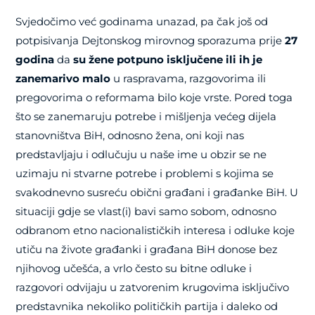
Svjedočimo već godinama unazad, pa čak još od
potpisivanja Dejtonskog mirovnog sporazuma prije
27
godina
da
su žene potpuno isključene ili ih je
zanemarivo malo
u raspravama, razgovorima ili
pregovorima o reformama bilo koje vrste. Pored toga
što se zanemaruju potrebe i mišljenja većeg dijela
stanovništva BiH, odnosno žena, oni koji nas
predstavljaju i odlučuju u naše ime u obzir se ne
uzimaju ni stvarne potrebe i problemi s kojima se
svakodnevno susreću obični građani i građanke BiH. U
situaciji gdje se vlast(i) bavi samo sobom, odnosno
odbranom etno nacionalističkih interesa i odluke koje
utiču na živote građanki i građana BiH donose bez
njihovog učešća, a vrlo često su bitne odluke i
razgovori odvijaju u zatvorenim krugovima isključivo
predstavnika nekoliko političkih partija i daleko od