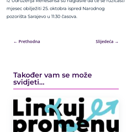
Iz Udruženja Renesansa su naglasile da će se ružičasti
mjesec obilježiti 25. oktobra ispred Narodnog
pozorišta Sarajevo u 11:30 časova.
←
Prethodna
Slijedeća
→
Također vam se može
svidjeti…