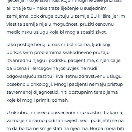
liječenja. I to je stvarnost koju mnogi ne žele priznati,
ali ona je tu – neke traže liječenje u susjednim
zemljama, dok druge putuju u zemlje EU ili šire, jer im
vlastita zemlja nije u mogućnosti pružiti osnovnu
medicinsku uslugu koja bi mogla spasiti život.
Iako postoje heroji u našim bolnicama, ljudi koji
uprkos svim problemima svakodnevno pružaju
izvanrednu njegu i podršku pacijentima, činjenica je
da Bosna i Hercegovina još uvijek ne nudi
odgovarajuću zaštitu i kvalitetnu zdravstvenu uslugu,
posebno u onkologiji. Mnogi pacijenti nemaju pristup
savremenoj dijagnostici, niti dostupnim terapijama
koje bi mogli primiti odmah.
U oktobru, mjesecu posvećenom ružičastim trakama,
važno je ne samo podizati svijest, već i podsjetiti se na
to da borba ne smije stati na riječima. Borba mora biti