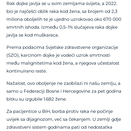
Rak dojke javlja se u svim zemljama svijeta, a 2022.
bio je najčešći oblik raka kod žena, sa brojem od 2,3
miliona oboljelih te je ujedno uzrokovao oko 670 000
smrtnih ishoda. Između 0,5–1% slučajeva raka dojke
javlja se kod muškaraca.
Prema podacima Svjetske zdravstvene organizacije
(SZO), karcinom dojke je vodeći uzrok smrtnosti
među malignitetima kod žena, a njegova učestalost
kontinuirano raste.
Nažalost, ovo oboljenje ne zaobilazi ni našu zemlju, a
samo u Federaciji Bosne i Hercegovine za pet godina
bitku su izgubile 1.682 žene.
Za pacijentice u BiH, borba protiv raka ne počinje
uvijek sa dijagnozom, već sa čekanjem. U zemlji gdje
zdravstveni sistem godinama pati od nedostatka