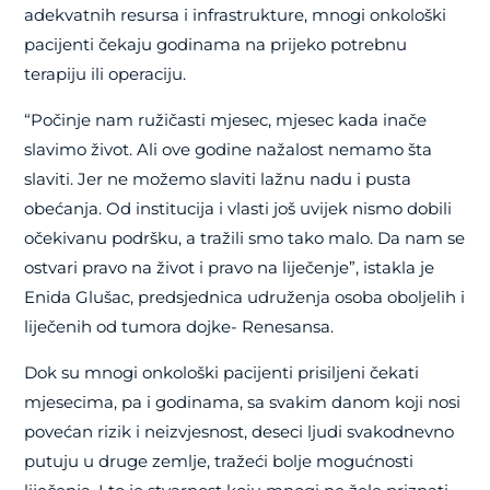
adekvatnih resursa i infrastrukture, mnogi onkološki
pacijenti čekaju godinama na prijeko potrebnu
terapiju ili operaciju.
“Počinje nam ružičasti mjesec, mjesec kada inače
slavimo život. Ali ove godine nažalost nemamo šta
slaviti. Jer ne možemo slaviti lažnu nadu i pusta
obećanja. Od institucija i vlasti još uvijek nismo dobili
očekivanu podršku, a tražili smo tako malo. Da nam se
ostvari pravo na život i pravo na liječenje”, istakla je
Enida Glušac, predsjednica udruženja osoba oboljelih i
liječenih od tumora dojke- Renesansa.
Dok su mnogi onkološki pacijenti prisiljeni čekati
mjesecima, pa i godinama, sa svakim danom koji nosi
povećan rizik i neizvjesnost, deseci ljudi svakodnevno
putuju u druge zemlje, tražeći bolje mogućnosti