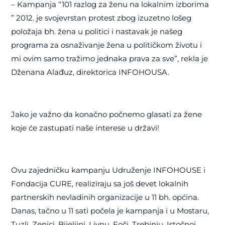
– Kampanja “101 razlog za ženu na lokalnim izborima
” 2012. je svojevrstan protest zbog izuzetno lošeg
položaja bh. žena u politici i nastavak je našeg
programa za osnaživanje žena u političkom životu i
mi ovim samo tražimo jednaka prava za sve”, rekla je
Dženana Alađuz, direktorica INFOHOUSA.
Jako je važno da konačno počnemo glasati za žene
koje će zastupati naše interese u državi!
Ovu zajedničku kampanju Udruženje INFOHOUSE i
Fondacija CURE, realiziraju sa još devet lokalnih
partnerskih nevladinih organizacije u 11 bh. općina.
Danas, tačno u 11 sati počela je kampanja i u Mostaru,
Tuzli, Zenici, Bijeljini, Livnu, Foči, Trebinju, Istočnoj