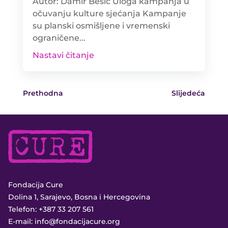
Autor: Damir Bešić Uloga kampanja u
očuvanju kulture sjećanja Kampanje
su planski osmišljene i vremenski
ograničene...
Nastavi čitanje
Prethodna
Slijedeća
Fondacija Cure
Dolina 1, Sarajevo, Bosna i Hercegovina
Telefon:
+387 33 207 561
E-mail:
info@fondacijacure.org