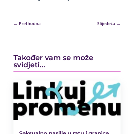
←
Prethodna
Slijedeća
→
Također vam se može
svidjeti…
Seksualno nasilje u ratu i granice