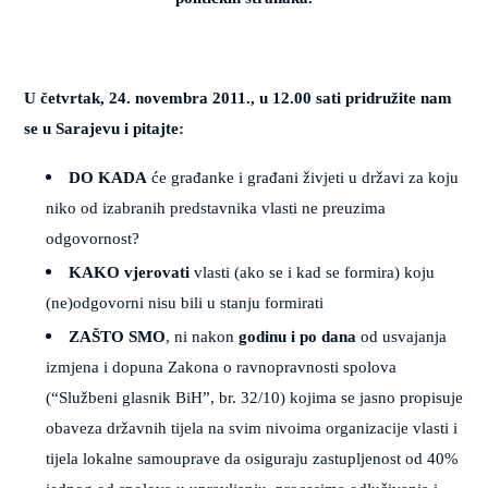
U četvrtak, 24. novembra 2011., u 12.00 sati pridružite nam
se u Sarajevu i pitajte:
DO KADA
će građanke i građani živjeti u državi za koju
niko od izabranih predstavnika vlasti ne preuzima
odgovornost?
KAKO vjerovati
vlasti (ako se i kad se formira) koju
(ne)odgovorni nisu bili u stanju formirati
ZAŠTO SMO
, ni nakon
godinu i po dana
od usvajanja
izmjena i dopuna Zakona o ravnopravnosti spolova
(“Službeni glasnik BiH”, br. 32/10) kojima se jasno propisuje
obaveza državnih tijela na svim nivoima organizacije vlasti i
tijela lokalne samouprave
da osiguraju zastupljenost od 40%