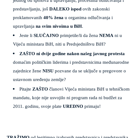
jednog od spolova u upravljanju, procesima odlučivanja i
predstavljanju, još
DALEKO ispod
ovih zakonski
proklamovanih
40% žena
u organima odlučivanja i
upravljanja
na svim nivoima u BiH
.
Jeste li
SLUČAJNO
primjetile/li da žena
NEMA
ni u
Vijeću ministara BiH, niti u Predsjedništvu BiH?
ZAŠTO ni dvije godine nakon našeg javnog protesta
domaćim političkim liderima i predstavnicima međunarodne
zajednice žene
NISU
pozvane da se uključe u pregovore o
ustavnom uređenju zemlje?
Pitajte
ZAŠTO
članovi Vijeća ministara BiH u tehničkom
mandatu, koje nije usvojilo ni program rada ni budžet za
2011. godinu, svoje plate
UREDNO
primaju!
TRAŽIMO
od legitimno izabranih predstavnica i predstavnika