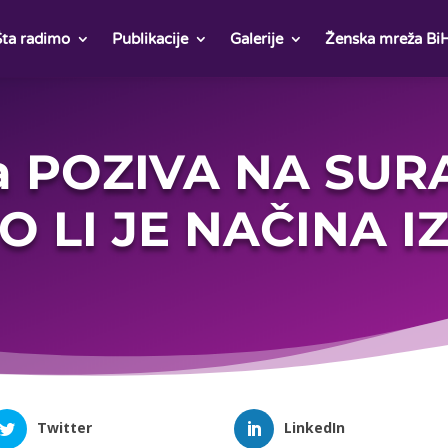
Šta radimo
Publikacije
Galerije
Ženska mreža Bi
ća POZIVA NA SUR
 LI JE NAČINA I
Twitter
LinkedIn