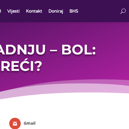
H
Vijesti
Kontakt
Doniraj
BHS
ADNJU – BOL:
ZREĆI?
Gmail